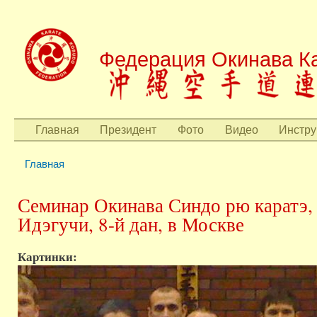
Пере
осн
Федерация Окинава Ка
сод
Главная
Президент
Фото
Видео
Инстру
Главное меню
Главная
Вы здесь
Семинар Окинава Синдо рю каратэ, 
Идэгучи, 8-й дан, в Москве
Картинки: