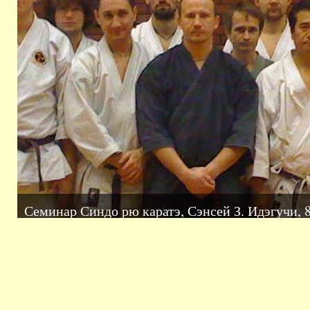
Семинар Синдо рю каратэ, Сэнсей З. Идэгучи, 8