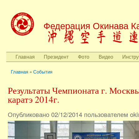
Пере
осн
Федерация Окинава Ка
сод
Главная
Президент
Фото
Видео
Инстру
Главное меню
Главная
»
События
Вы здесь
Результаты Чемпионата г. Москв
каратэ 2014г.
Опубликовано 02/12/2014 пользователем
oki