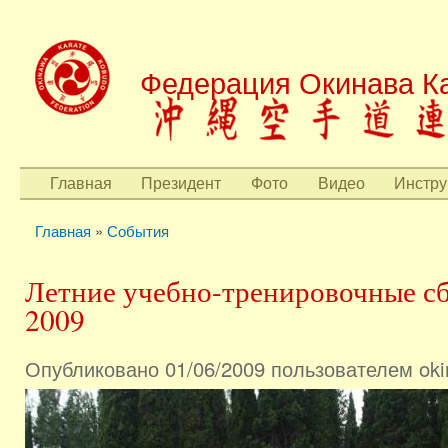
Пере
осн
Федерация Окинава Ка
сод
Главная
Президент
Фото
Видео
Инстру
Главное меню
Главная
»
События
Вы здесь
Летние учебно-тренировочные с
2009
Опубликовано 01/06/2009 пользователем
oki